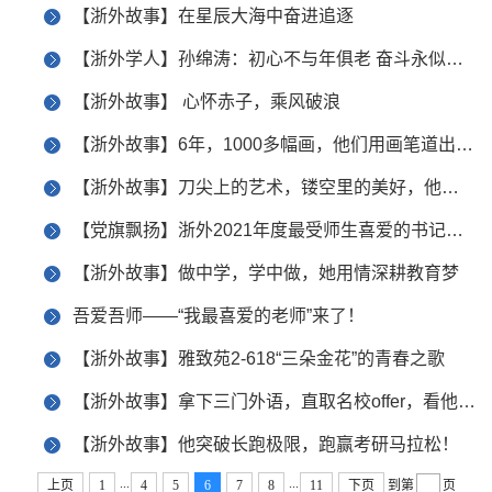
【浙外故事】在星辰大海中奋进追逐
【浙外学人】孙绵涛：初心不与年俱老 奋斗永似少年时
【浙外故事】 心怀赤子，乘风破浪
【浙外故事】6年，1000多幅画，他们用画笔道出民俗文化的动人故事
【浙外故事】刀尖上的艺术，镂空里的美好，他们将文化裁于纸上、立于心中
【党旗飘扬】浙外2021年度最受师生喜爱的书记风采展示
【浙外故事】做中学，学中做，她用情深耕教育梦
吾爱吾师——“我最喜爱的老师”来了！
【浙外故事】雅致苑2-618“三朵金花”的青春之歌
【浙外故事】拿下三门外语，直取名校offer，看他这样做！
【浙外故事】他突破长跑极限，跑赢考研马拉松！
...
...
上页
1
4
5
6
7
8
11
下页
到第
页