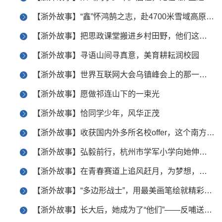
【浙外故事】“鑫”怀鸿鹄之志，赴4700米雪域高原之约
【浙外故事】把思政课堂搬进乡村田野，他们这样助力乡村文化振兴
【浙外故事】寻语山间寻真意，美育耕耘润校园
【浙外故事】世界互联网大会乌镇峰会上的那一抹“浙外蓝”
【浙外故事】愿做祁连山下的一束光
【浙外故事】恰同学少年，风华正茂
【浙外故事】收获国内外多所名校offer，这个南方姑娘有股子韧劲
【浙外故事】弘毅前行，杭州市学军小学向她伸出橄榄枝
【浙外故事】在青春赛道上追风赶月，为梦想，不驻足
【浙外故事】“多边形战士”，用最美画笔绘就精彩人生
【浙外故事】长大后，她成为了“他们”——反哺送教，是圆梦也是筑梦