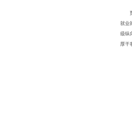
就业
级纵
厚干