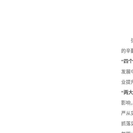
的辛
“四
发展
业提
“两
影响
严从
抓落