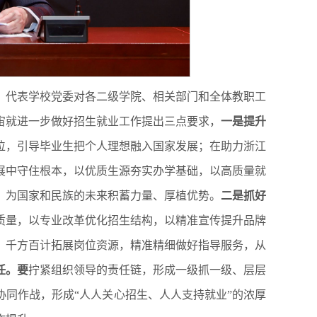
定，代表学校党委对各二级学院、相关部门和全体教职工
宙就进一步做好招生就业工作提出三点要求，
一
是
提升
位，引导毕业生把个人理想融入国家发展；在助力浙江
展中守住根本，以优质生源夯实办学基础，以高质量就
，为国家和民族的未来积蓄力量、厚植优势。
二
是
抓好
质量，以专业改革优化招生结构，以精准宣传提升品牌
，千方百计拓展岗位资源，精准精细做好指导服务，从
任。
要
拧紧组织领导的责任链，形成一级抓一级、层层
同作战，形成“人人关心招生、人人支持就业”的浓厚