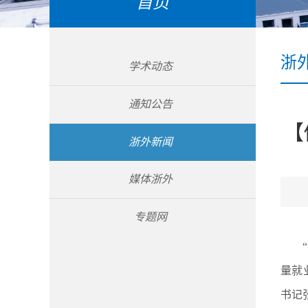
首页
浙
学术动态
通知公告
【
浙外新闻
媒体浙外
专题网
量就
书记