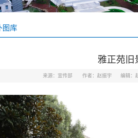
外图库
雅正苑旧
来源：宣传部
作者：赵振宇
编辑：