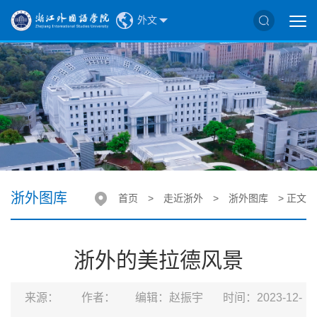
外文
浙外图库
首页
>
走近浙外
>
浙外图库
> 正文
浙外的美拉德风景
来源：
作者：
编辑：赵振宇
时间：2023-12-