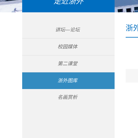
走近浙外
浙
讲坛—论坛
校园媒体
第二课堂
浙外图库
名画赏析