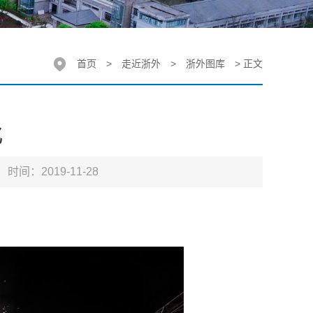
首页
>
走近浙外
>
浙外图库
> 正文
化
时间：2019-11-28