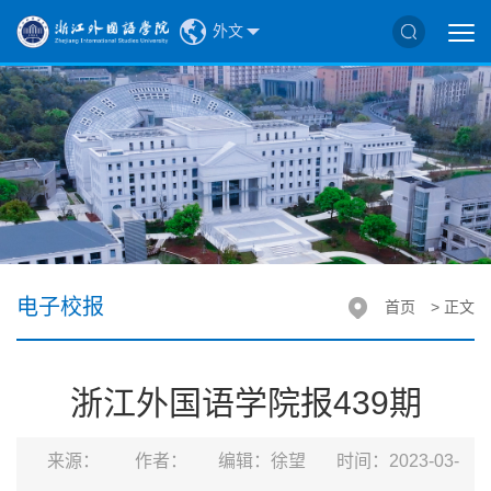
外文
电子校报
首页
> 正文
浙江外国语学院报439期
来源：
作者：
编辑：徐望
时间：2023-03-