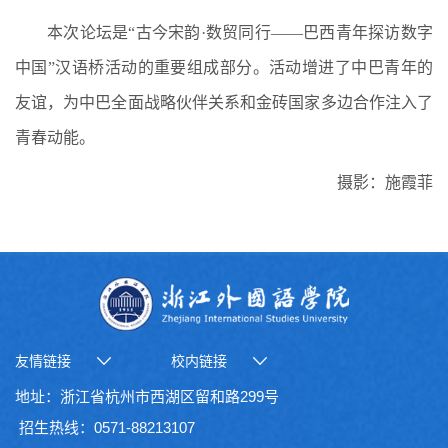
本次论坛是“古今宋韵·数贸同行——巴西青年探访数字
中国”汉语桥活动的重要组成部分。活动增进了中巴青年的
友谊，为中巴全面战略伙伴关系和金砖国家多边合作注入了
青春动能。
摄影：施霞菲
友情链接
校内链接
地址：浙江省杭州市西湖区留和路299号
招生热线：0571-88213107