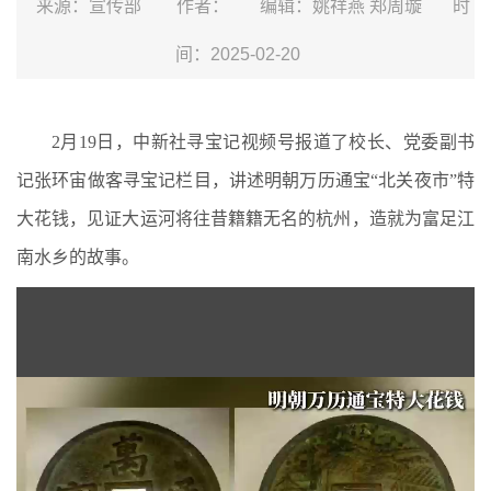
来源：宣传部
作者：
编辑：姚祥燕 郑周璇
时
间：2025-02-20
2月19日，中新社寻宝记视频号报道了校长、党委副书
记张环宙做客寻宝记栏目，讲述明朝万历通宝“北关夜市”特
大花钱，见证大运河将往昔籍籍无名的杭州，造就为富足江
南水乡的故事。