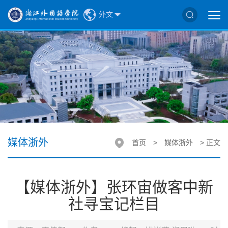
外文
媒体浙外
首页
>
媒体浙外
> 正文
【媒体浙外】张环宙做客中新
社寻宝记栏目