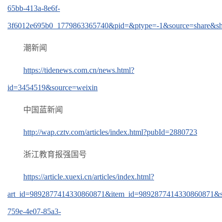
65bb-413a-8e6f-
3f6012e695b0_1779863365740&pid=&ptype=-1&source=share&sh
潮新闻
https://tidenews.com.cn/news.html?
id=3454519&source=weixin
中国蓝新闻
http://wap.cztv.com/articles/index.html?pubId=2880723
浙江教育报强国号
https://article.xuexi.cn/articles/index.html?
art_id=9892877414330860871&item_id=9892877414330860871&st
759e-4e07-85a3-