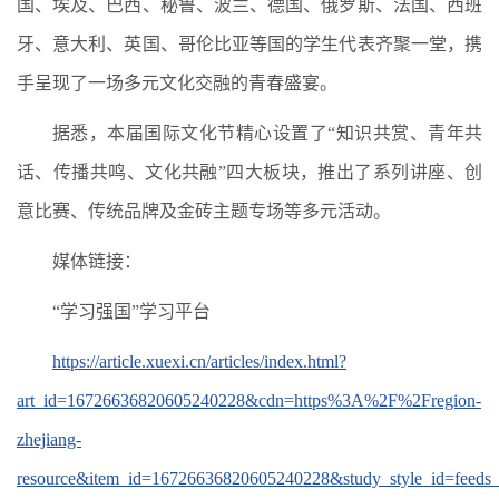
国、埃及、巴西、秘鲁、波兰、德国、俄罗斯、法国、西班
牙、意大利、英国、哥伦比亚等国的学生代表齐聚一堂，携
手呈现了一场多元文化交融的青春盛宴。
据悉，本届国际文化节精心设置了“知识共赏、青年共
话、传播共鸣、文化共融”四大板块，推出了系列讲座、创
意比赛、传统品牌及金砖主题专场等多元活动。
媒体链接：
“学习强国”学习平台
https://article.xuexi.cn/articles/index.html?
art_id=16726636820605240228&cdn=https%3A%2F%2Fregion-
zhejiang-
resource&item_id=16726636820605240228&study_style_id=feed