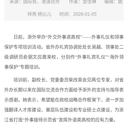
来源：国际处、港澳台办
作者：金佳琳
编辑：姚
祥燕 杨沁儿
时间：2026-01-05
日前，浙外举办“外交外事进高校”——外事礼仪和领事
保护专项培训活动。省外办礼宾协调处处长吴越、领事处二
级调研员俞弼文应邀来校，分别作“外事礼宾礼仪”“海外领
事保护”专题培训。
培训前，副校长、党委委员柴改英会见两位专家，对省
外办长期以来在国际交流合作方面给予浙外的支持与指导表
示感谢。她表示，希望能在政校战略合作框架下，进一步加
强翻译人才库建设、基层队伍建设和专业硕士点建设，为浙
江省打造“外事接待示范省”发挥外语类高校的应有力量。