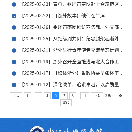
【2025-02-23】宣勇、张环宙带队赴上合示范区调研
【2025-02-22】【浙外故事】他们在牛津！
【2025-01-26】张环宙率团拜访商务部、外交部、中联部等单位
【2025-01-25】从结缘到共创：纪念封架起浙外助力文明互鉴新桥梁
【2025-01-21】浙外举行青年使者交流学习计划线上辅导会
【2025-01-19】浙外召开全面推进与北大合作工作专班会议
【2025-01-17】【媒体浙外】省政协委员张环宙、金旸建言献策、精彩发声
【2025-01-12】深化改革，追求卓越，以高质量教育对外开放助推学校转型升级
...
...
上页
1
4
5
6
7
8
11
下页
到第
页
跳转