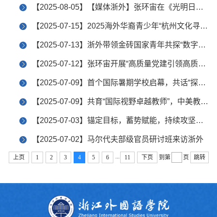
【2025-08-05】【媒体浙外】张环宙在《光明日报》发表文章《找准地方外语院校发展新定位》
【2025-07-15】2025海外华裔青少年“杭州文化寻根”夏令营在浙外圆满落幕
【2025-07-13】浙外带领金砖国家青年共探“数字浙江”
【2025-07-12】张环宙开展“高质量党建引领高质量发展，助推‘外语名校’建设”主题调研（一）
【2025-07-09】首个国际暑期学校启幕，共话“探索·对话·变革”
【2025-07-09】共育“国际视野卓越教师”，中美教育交流在浙外启航
【2025-07-03】锚定目标，蓄势赋能，持续攻坚推动重点任务落实
【2025-07-02】马尔代夫部级官员研讨班来访浙外
...
上页
1
2
3
4
5
6
11
下页
到第
页
跳转